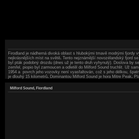
Firodland je nádherná divoká oblast s hlubokými tmavě modrými fjordy 
nejkrásnějších míst na světě
.
Tento nejznámější novozélandský fjord se 
byl pták podobný drozdu (
dnes už je tento druh vyhynulý)
. Doslova by se
zemřel,
piopio
byl zarmoucen a
odletěl do Milford Sound truchlit
. Už sa
1954 a povrch jeho vozovky není vyasfaltován, což s jeho délkou, šp
je dlouhý 15 kilometrů
.
Dominantou Milford Sound je hora
Mitre Peak
.
P
l
Milford Sound, Fiordland